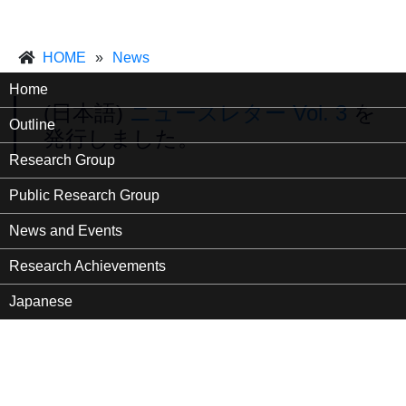
HOME
»
News
Home
(日本語)
ニュースレター Vol. 3
を
Outline
発行しました。
Research Group
Public Research Group
News and Events
Research Achievements
Japanese