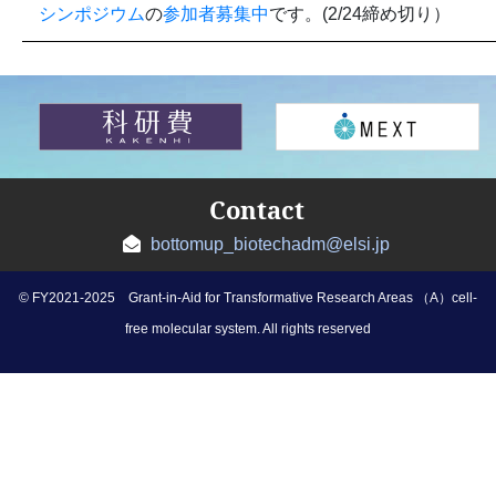
シンポジウム
の
参加者募集中
です。(2/24締め切り）
Contact
bottomup_biotechadm@elsi.jp
© FY2021-2025 Grant-in-Aid for Transformative Research Areas （A）cell-
free molecular system. All rights reserved