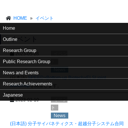
HOME
»
イベント
Home
イベント
Outline
Research Group
イベン
2023-05-28
Public Research Group
ト
News
News and Events
(日本語)
SPEED×Bottom-up Biotech×ELSI joint
Research Achievements
workshop
を開催します。
Japanese
イベン
2023-02-10
ト
News
(日本語) 分子サイバネティクス・超越分子システム
合同